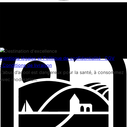
mentions légales et Politique de confidentialité ·
CGV
·
Conditions de livraison
L’abus d’acool est dangereux pour la santé, à consommez
avec modération.