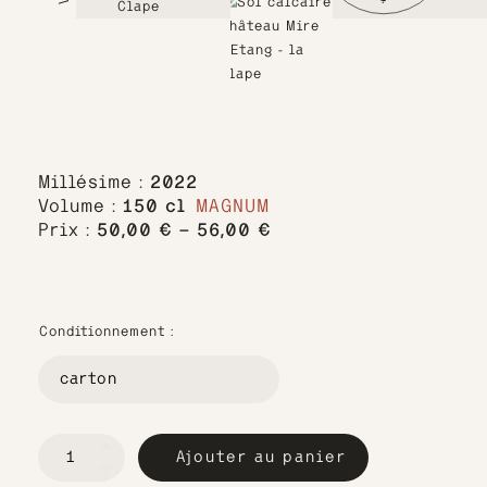
Millésime :
2022
Volume :
150 cl
MAGNUM
Prix :
50,00
€
–
56,00
€
Plage
de
prix :
50,00 €
Conditionnement :
à
56,00 €
quantité
Ajouter au panier
de