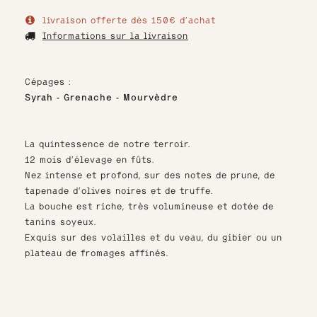
Cuvée
livraison offerte dès 150€ d'achat
Réserve
Informations sur la livraison
du
Château
-
Cépages :
Magnum
Syrah - Grenache - Mourvèdre
La quintessence de notre terroir.
12 mois d’élevage en fûts.
Nez intense et profond, sur des notes de prune, de
tapenade d’olives noires et de truffe.
La bouche est riche, très volumineuse et dotée de
tanins soyeux.
Exquis sur des volailles et du veau, du gibier ou un
plateau de fromages affinés.