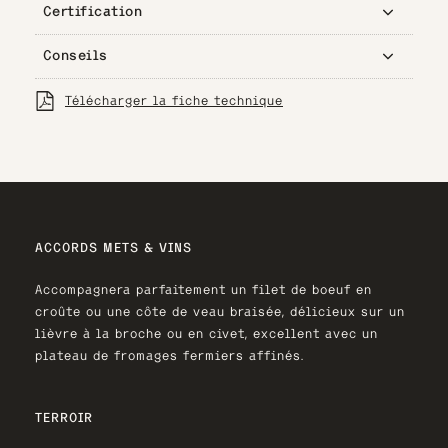
Certification
Conseils
Agriculture raisonnée, label TERRA VITIS depuis
2003.
Télécharger la fiche technique
Température de service 17-19°C.
Potentiel de garde 10 à 15 ans.
ACCORDS METS & VINS
Accompagnera parfaitement un filet de boeuf en
croûte ou une côte de veau braisée, délicieux sur un
lièvre à la broche ou en civet, excellent avec un
plateau de fromages fermiers affinés.
TERROIR